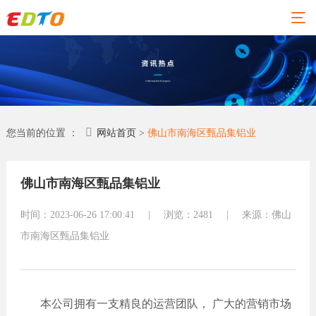
01
02
03
04
06
网站
精品
新闻
关于
联系
您当前的位置 ：
网站首页
>
佛山市南海区甄品集铝业
建设
案例
动态
易点
易点
通
通
佛山市南海区甄品集铝业
网站建
网站
设
建设
荣誉资
地址：佛
时间：2023-06-26 17:00:41
|
浏览：2481
质
|
来源：佛山
行业新
全部案
山市东莞
闻
合作伙
市南海区甄品集铝业
例
伴
大道环球
外贸资
塑胶化
讯
专业团
经贸中心
工
队
小程序
五金机
（台商大
本公司拥有一支精良的运营团队， 广大的营销市场
联系易
械
常见问
厦）31楼