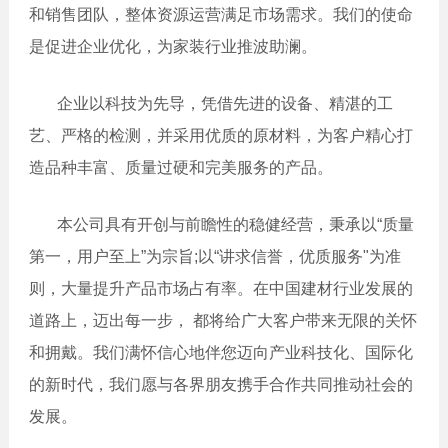
点通
题
膳食餐
和销售团队，整体资源运营满足市场需求。我们的使命
邮箱：
饮
是促进企业优化，为家装行业推波助澜。
66626414@qq
环保科
技
电话：
企业以科技为先导，凭借先进的设备、精湛的工
电子科
400-
技
艺、严格的检测，并采用优质的原材料，为客户精心打
0769-867
公众
造品种丰富、质量
过硬和完美服务的产品。
号开
400-
发
本公司具有开创与前瞻性的稳健经营，秉承以“质量
0769-
867
小程
第一，用户至上”为宗旨;以“讲求信誉，优质服务"为准
序
则，大量提升产品市场占有率。在中国建材行业发展的
外贸
道路上，迈出每一步， 都将给广大客户带来无限的关怀
网站
和拥戴。我们满怀信心地伴您迈向产业科技化、国际化
的新时代，我们愿与各界朋友携手合作共同推动社会的
发展。