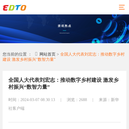
01
02
03
04
06
网站
精品
新闻
关于
联系
您当前的位置 ：
网站首页
>
全国人大代表刘宏志：推动数字乡村
建设 激发乡村振兴“数智力量”
建设
案例
动态
易点
易点
通
通
网站建
网站
全国人大代表刘宏志：推动数字乡村建设 激发乡
设
建设
荣誉资
地址：佛
村振兴“数智力量”
质
行业新
全部案
山市东莞
闻
合作伙
例
时间：2024-03-07 08:30:13
|
浏览：2688
|
来源：新华
伴
大道环球
外贸资
塑胶化
讯
社客户端
专业团
经贸中心
工
队
小程序
五金机
（台商大
联系易
械
常见问
厦）31楼