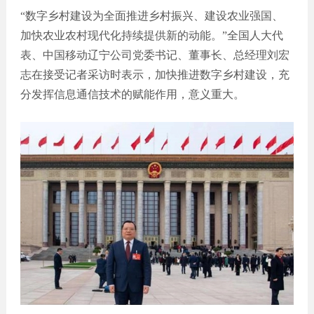
点通
题
膳食餐
“数字乡村建设为全面推进乡村振兴、建设农业强国、
邮箱：
饮
加快农业农村现代化持续提供新的动能。”全国人大代
66626414@qq
环保科
表、中国移动辽宁公司党委书记、董事长、总经理刘宏
技
电话：
志在接受记者采访时表示，加快推进数字乡村建设，充
电子科
400-
技
分发挥信息通信技术的赋能作用，意义重大。
0769-867
公众
号开
400-
发
0769-
867
小程
序
外贸
网站