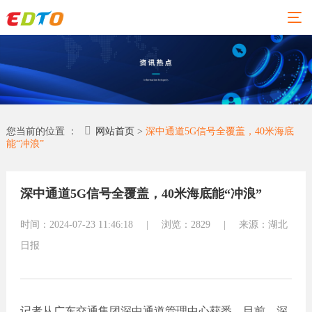
01
02
03
04
06
网站
精品
新闻
关于
联系
您当前的位置 ：
网站首页
>
深中通道5G信号全覆盖，40米海底
能“冲浪”
建设
案例
动态
易点
易点
通
通
网站建
网站
深中通道5G信号全覆盖，40米海底能“冲浪”
设
建设
荣誉资
地址：佛
质
行业新
全部案
时间：2024-07-23 11:46:18
|
浏览：2829
|
来源：湖北
山市东莞
闻
合作伙
例
日报
伴
大道环球
外贸资
塑胶化
讯
专业团
经贸中心
工
队
小程序
五金机
（台商大
联系易
械
常见问
厦）31楼
记者从广东交通集团深中通道管理中心获悉，目前，深