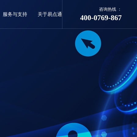
咨询热线 ：
服务与支持
关于易点通
400-0769-867
06
新客户
发展历程
平面设计案例
企业邮箱
商标&版权
联系我们
点通
联系易点通
地址：佛山市东莞大道环球经贸中心（台
商大厦）31楼
邮箱：66626414@qq.com
通
电话：400-0769-867
400-0769-867