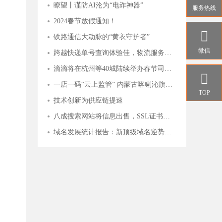
瞭望丨谨防AI沦为“电诈神器”
服务热线
2024春节放假通知！

铁路通信大动脉的“黄衣守护者”
微信
跨越快递单号查询体验佳，物流服务覆盖多行业
滴滴将在杭州等40城陆续举办春节司机福利站，致谢司机师傅辛勤付出

一店一码“云上监管” 内蒙古喀喇沁旗市场监管局“互联网+明厨亮灶”持续发力
TOP
技术创新为供应链提速
八成搜索网站将信息出售，SSL证书守护用户安全
域名发展统计报告：新顶级域名逆势上扬