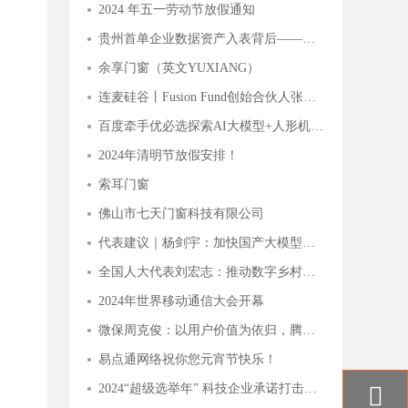
2024 年五一劳动节放假通知
贵州首单企业数据资产入表背后——贵阳大数据交易所的“接二连三”
余享门窗（英文YUXIANG）
连麦硅谷丨Fusion Fund创始合伙人张璐：一切才刚刚开始，这些AI细分赛道有潜力
百度牵手优必选探索AI大模型+人形机器人应用，关注人工智能AIETF（515070）与 机器人ETF（562500）
2024年清明节放假安排！
索耳门窗
佛山市七天门窗科技有限公司
代表建议｜杨剑宇：加快国产大模型发展，分行业出台落地指引
全国人大代表刘宏志：推动数字乡村建设 激发乡村振兴“数智力量”
2024年世界移动通信大会开幕
微保周克俊：以用户价值为依归，腾讯微保打造保险帮手服务价值体系
易点通网络祝你您元宵节快乐！
2024“超级选举年” 科技企业承诺打击滥用人工智能干扰选举
