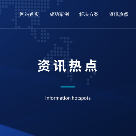
网站首页
成功案例
解决方案
资讯热点
03
04
务
念
外贸网站
企业全网营销
常见问题
技术实力
关于我们
营销型网站
推广方案
ICP备案
客户保证
公司架构
小程序案例
商城定制
最
新闻动态
关于易
网站建设
荣誉资质
行业新闻
合作伙伴
外贸资讯
专业团队
小程序
联系易点
常见问题