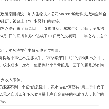
策原因搁浅；加入生物技术公司Sharklet鲨纹科技成为全球合
经历，被贴上了“行业冥灯”的标签。
永浩迎来了新风口——直播电商。2020年3月26日，罗永浩
4月1日的直播首秀中达成了1.1亿元的交易额；一年之内，这个
落”，罗永浩在心中确实也有过衡量。
觉得这个事也不是那么牛。”在访谈节目《我的青铜时代》中，
题，或多或少一定有，但是到那个节骨眼儿，面子问题是所有问
主要收入来源。
可能还不到一个亿”的质疑中，罗永浩在“真还传”第二季中做了
.48亿元来自其四年多来做直播电商真金白银的税后收入，其他的
卖等。