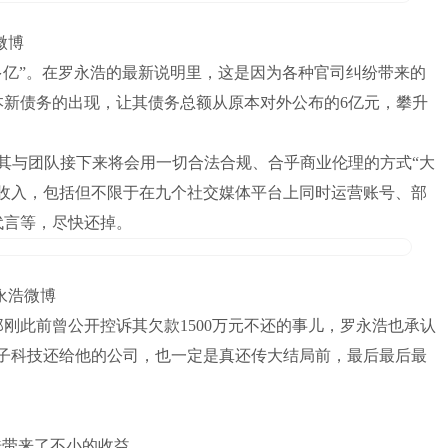
微博
多亿”。在罗永浩的最新说明里，这是因为各种官司纠纷带来的
本新债务的出现，让其债务总额从原本对外公布的6亿元，攀升
其与团队接下来将会用一切合法合规、合乎商业伦理的方式“大
金收入，包括但不限于在九个社交媒体平台上同时运营账号、部
代言等，尽快还掉。
永浩微博
刚此前曾公开控诉其欠款1500万元不还的事儿，罗永浩也承认
锤子科技还给他的公司，也一定是真还传大结局前，最后最后最
浩带来了不小的收益。