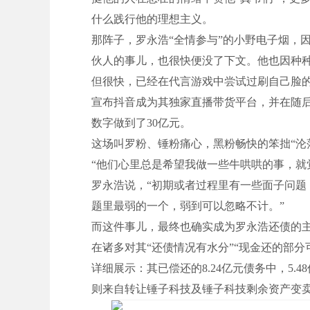
什么践行他的理想主义。
那阵子，罗永浩“全情参与”的小野电子烟，因政
伙人的事儿，也很快便没了下文。他也因种种
但很快，已经在代言游戏中尝试过刷自己脸的罗
宣布抖音成为其独家直播带货平台，并在随后
数字做到了30亿元。
这场叫罗粉、锤粉痛心，黑粉畅快的笨拙“沦
“他们心里总是希望我做一些牛哄哄的事，就
罗永浩说，“初期或者过程里有一些面子问
题里最弱的一个，弱到可以忽略不计。”
而这件事儿，最终也确实成为罗永浩还债的
在诸多对其“还债情况有水分”“现金还的部分
详细展示：其已偿还的8.24亿元债务中，5
则来自转让锤子科技及锤子科技剩余资产变