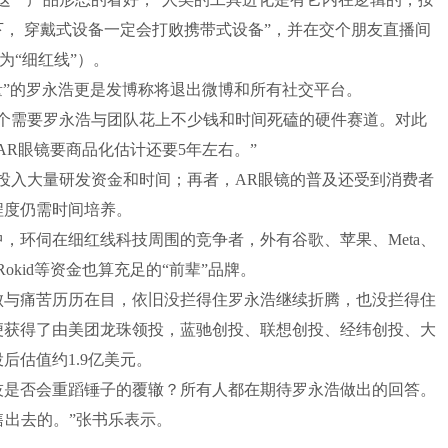
， 穿戴式设备一定会打败携带式设备”，并在交个朋友直播间
翻译为“细红线”）。
量”的罗永浩更是发博称将退出微博和所有社交平台。
一个需要罗永浩与团队花上不少钱和时间死磕的硬件赛道。对此
AR眼镜要商品化估计还要5年左右。”
投入大量研发资金和时间；再者，AR眼镜的普及还受到消费者
程度仍需时间培养。
，环伺在细红线科技周围的竞争者，外有谷歌、苹果、Meta、
okid等资金也算充足的“前辈”品牌。
败与痛苦历历在目，依旧没拦得住罗永浩继续折腾，也没拦得住
技便获得了由美团龙珠领投，蓝驰创投、联想创投、经纬创投、大
后估值约1.9亿美元。
技是否会重蹈锤子的覆辙？所有人都在期待罗永浩做出的回答。
售出去的。”张书乐表示。