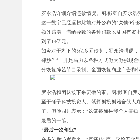
罗永浩详细介绍还款情况。图/截图自罗永浩
这一数字已经远超此前对外公布的“欠债6个
额外赔偿、滞纳导致的各种罚款以及国有资
到了13亿元。
如今对于剩下的5亿多元债务，罗永浩强调，
肆炒作”，开足马力以各种方式做大做强现
分恢复综艺节目录制、全面恢复商业广告和
罗永浩和团队接下来要做的事。图/截图自罗
至于锤子科技投资人、紫辉创投创始合伙人郑
了。但他同时表示：“这笔钱如果我个人替
最后的一笔。”
“
最后一次创业”
在多位受访者看来，“真还传”第二季给罗永