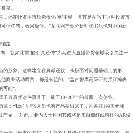
美誉度。
意，还能让资本市场觉得‘故事’不错，尤其是在当下这种投资市
和可信任感，效果极佳。”互联网产业分析师张书乐也对中国新
作铺路。
动向，就如此前推出“真还传”为其进入直播带货领域吸引关注一
担当的形象。这样建立在真诚还款、积极面对问题基础上的形
其他商业活动而言，都是有益的。”盘古智库高级研究员江瀚表
的可能”。
子最后就这件事儿了、能干10~20年”的最新一次创业。
露：“我们今年9月份也有产品要出来了，准备好199美元和
科技产品”。对此，业内人士推测其或将是来自细红线科技的AR设
镜这一产品形态的看好，“人类的工具进化是有它内在逻辑的，按