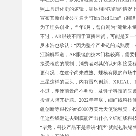
照工具进化史的逻辑，满足相同功能的情况下
宣布其新创业公司名为“Thin Red Line”（
为了埋头创业，当年6月，曾自诩为“流量本
不过，AR眼镜不同于直播带货，可能是又
罗永浩也承认：“因为整个产业链的成熟度，
江瀚解释道，AR眼镜的技术门槛较高，需要
接受程度的限制，消费者对其的认知和接受
更何况，在这个尚未成熟、规模有限的市场中
三星这样的巨头，内有雷鸟创新、XREAL、R
不过，即便前景尚不明晰，及锤子科技的失
投资人陪其折腾。2022年年底，细红线科
疆创新等跟投的约5000万美元天使轮融资，投
但这些钱砸进去到底能产出什么？细红线科
“毕竟，科技产品不是靠讲‘相声’就能包装销