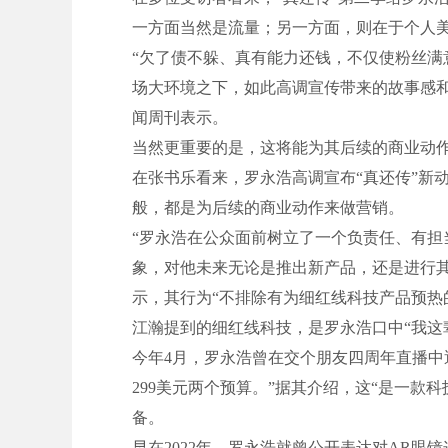
一方面当然是流量；另一方面，则在于个人
“欠了债不躲、真有能力还钱，不仅使粉丝满
场大环境之下，如此高调宣传带来的故事感
闻周刊表示。
当然更重要的是，这将能为其后续的商业动
在张书乐看来，罗永浩高调宣布“真还传”新
般，都是为后续的商业动作来做营销。
“罗永浩在公众面前树立了一个负责任、有
象，对他未来无论是推出新产品，还是进行
示，其行为“不排除有为细红线科技产品预热
江瀚提到的细红线科技，是罗永浩口中“我这辈
今年4月，罗永浩曾在交个朋友四周年直播中透
299美元两个预算。”据其介绍，这“是一款
备。
早在2022年，罗永浩就曾公开表达对AR眼