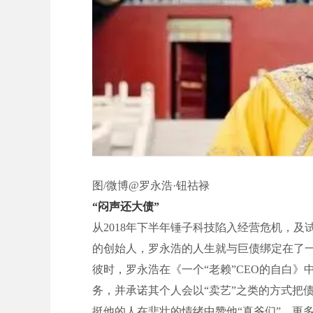
图/微博@罗永浩·钮祜禄
“
闷声还大债”
从2018年下半年锤子科技陷入经营危机，
的创始人，罗永浩的人生就与巨债绑定在了
彼时，罗永浩在《一个“老赖”CEO的自白
务，并承诺其个人会以“卖艺”之类的方式把
挺他的人在悲壮的情绪中赞他“真爷们”，更