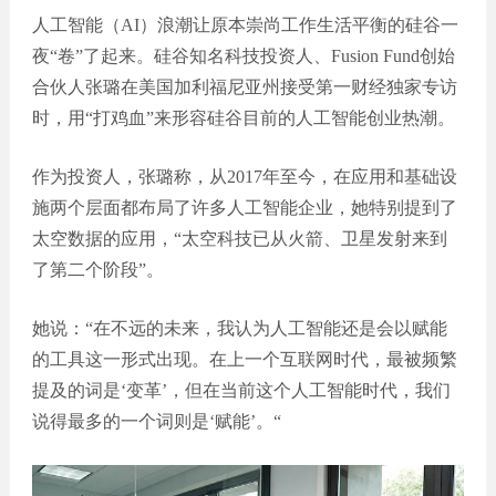
点通
题
膳食餐
人工智能（AI）浪潮让原本崇尚工作生活平衡的硅谷一
邮箱：
饮
夜“卷”了起来。硅谷知名科技投资人、Fusion Fund创始
66626414@qq
环保科
合伙人张璐在美国加利福尼亚州接受第一财经独家专访
技
电话：
时，用“打鸡血”来形容硅谷目前的人工智能创业热潮。
电子科
400-
技
0769-867
作为投资人，张璐称，从2017年至今，在应用和基础设
公众
施两个层面都布局了许多人工智能企业，她特别提到了
号开
400-
发
太空数据的应用，“太空科技已从火箭、卫星发射来到
0769-
了第二个阶段”。
867
小程
序
她说：“在不远的未来，我认为人工智能还是会以赋能
外贸
的工具这一形式出现。在上一个互联网时代，最被频繁
网站
提及的词是‘变革’，但在当前这个人工智能时代，我们
说得最多的一个词则是‘赋能’。“