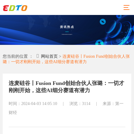
01
02
03
04
06
网站
精品
新闻
关于
联系
您当前的位置 ：
网站首页
>
连麦硅谷丨Fusion Fund创始合伙人张
璐：一切才刚刚开始，这些AI细分赛道有潜力
建设
案例
动态
易点
易点
通
通
网站建
网站
连麦硅谷丨Fusion Fund创始合伙人张璐：一切才
设
建设
荣誉资
地址：佛
刚刚开始，这些AI细分赛道有潜力
质
行业新
全部案
山市东莞
闻
合作伙
例
时间：2024-04-03 14:05:10
|
浏览：3114
|
来源：第一
伴
大道环球
外贸资
塑胶化
讯
财经
专业团
经贸中心
工
队
小程序
五金机
（台商大
联系易
械
常见问
厦）31楼