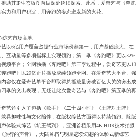
推助其IP生态版图向纵深处继续探索。此番，爱奇艺与《奔跑
营实力和用户积淀，用奔跑的姿态迸发新的火花。
位综艺市场高地
以6亿用户覆盖占据行业市场份额第一，用户基础庞大。在
、互动量等多项指标上实现领跑；第二季《奔跑吧》更以32%
视频平台；全网独播《奔跑吧》第三季过程中，爱奇艺更以13
奔跑吧》以29亿正片播放成绩领跑全网。在爱奇艺大平台、强
边内容仅在爱奇艺单平台即取得总播放量突破百亿大关的突出成
前四季的突出表现，无疑让此次爱奇艺与《奔跑吧》第五季的再
奇艺还引入了包括《歌手》《二十四小时》《王牌对王牌》
，兼具趣味性与文化陪伴，在版权综艺方面得以持续领跑。除版
声体验式综艺《坑王驾到》，亚洲首档采用4K HDR技术拍摄
片《旅行的声音》，大陆首档与明星恋爱幻想的体验式新综艺