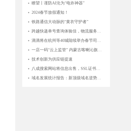
瞭望丨谨防AI沦为“电诈神器”
2024春节放假通知！
铁路通信大动脉的“黄衣守护者”
跨越快递单号查询体验佳，物流服务覆盖多行业
滴滴将在杭州等40城陆续举办春节司机福利站，致谢司机师傅辛勤付出
一店一码“云上监管” 内蒙古喀喇沁旗市场监管局“互联网+明厨亮灶”持续发力
技术创新为供应链提速
八成搜索网站将信息出售，SSL证书守护用户安全
域名发展统计报告：新顶级域名逆势上扬