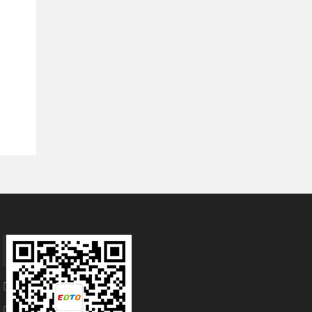
佛山
400 061 3686


邮 编：528231