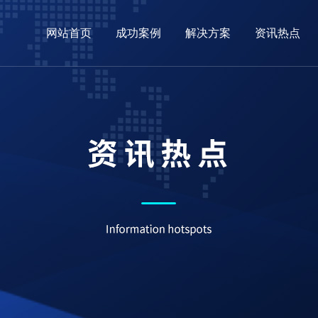
网站首页
成功案例
解决方案
资讯热点
03
04
务
念
外贸网站
企业全网营销
常见问题
技术实力
关于我们
营销型网站
推广方案
ICP备案
客户保证
公司架构
小程序案例
商城定制
最
新闻动态
关于易
网站建设
荣誉资质
行业新闻
合作伙伴
外贸资讯
专业团队
小程序
联系易点
常见问题