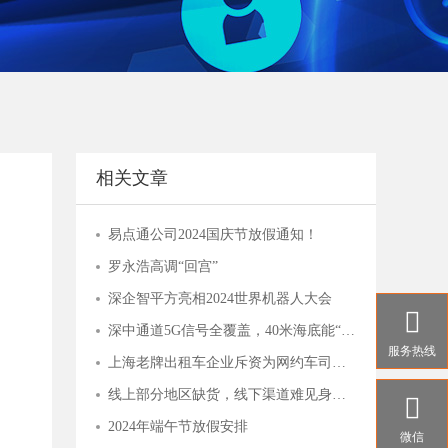
相关文章
易点通公司2024国庆节放假通知！
罗永浩高调“回宫”
深企智平方亮相2024世界机器人大会

深中通道5G信号全覆盖，40米海底能“冲浪”
服务热线
上海老牌出租车企业斥资为网约车司机搭建爱心驿站，背后是何打算？
线上部分地区缺货，线下渠道难见身影，主播“倒下”的钟薛高，品牌还能撑多久

2024年端午节放假安排
微信