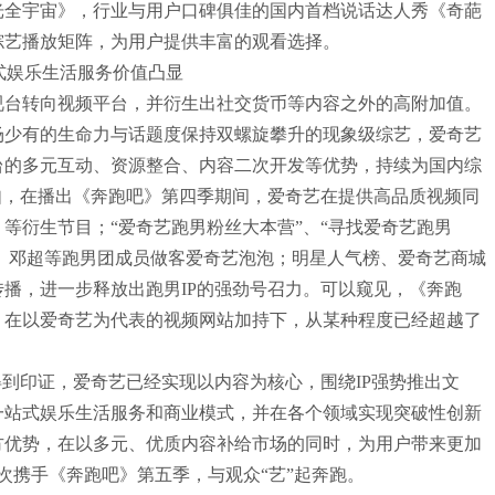
光全宇宙》，行业与用户口碑俱佳的国内首档说话达人秀《奇葩
综艺播放矩阵，为用户提供丰富的观看选择。
式娱乐生活服务价值凸显
台转向视频平台，并衍生出社交货币等内容之外的高附加值。
场少有的生命力与话题度保持双螺旋攀升的现象级综艺，爱奇艺
台的多元互动、资源整合、内容二次开发等优势，持续为国内综
如，在播出《奔跑吧》第四季期间，爱奇艺在提供高品质视频同
等衍生节目；“爱奇艺跑男粉丝大本营”、“寻找爱奇艺跑男
、郑恺、邓超等跑男团成员做客爱奇艺泡泡；明星人气榜、爱奇艺商城
播，进一步释放出跑男IP的强劲号召力。可以窥见，《奔跑
，在以爱奇艺为代表的视频网站加持下，从某种程度已经超越了
到印证，爱奇艺已经实现以内容为核心，围绕IP强势推出文
一站式娱乐生活服务和商业模式，并在各个领域实现突破性创新
方优势，在以多元、优质内容补给市场的同时，为用户带来更加
次携手《奔跑吧》第五季，与观众“艺”起奔跑。