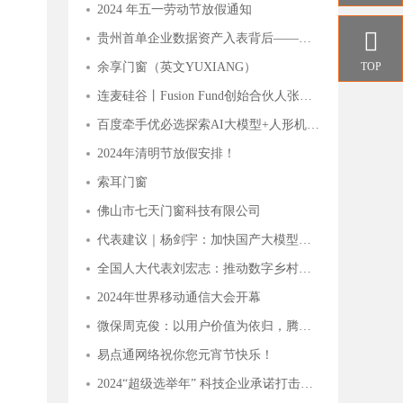
2024 年五一劳动节放假通知

贵州首单企业数据资产入表背后——贵阳大数据交易所的“接二连三”
TOP
余享门窗（英文YUXIANG）
连麦硅谷丨Fusion Fund创始合伙人张璐：一切才刚刚开始，这些AI细分赛道有潜力
百度牵手优必选探索AI大模型+人形机器人应用，关注人工智能AIETF（515070）与 机器人ETF（562500）
2024年清明节放假安排！
索耳门窗
佛山市七天门窗科技有限公司
代表建议｜杨剑宇：加快国产大模型发展，分行业出台落地指引
全国人大代表刘宏志：推动数字乡村建设 激发乡村振兴“数智力量”
2024年世界移动通信大会开幕
微保周克俊：以用户价值为依归，腾讯微保打造保险帮手服务价值体系
易点通网络祝你您元宵节快乐！
2024“超级选举年” 科技企业承诺打击滥用人工智能干扰选举