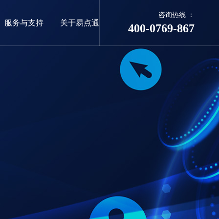
咨询热线 ：
服务与支持
关于易点通
400-0769-867
06
新客户
发展历程
平面设计案例
企业邮箱
商标&版权
联系我们
点通
联系易点通
地址：佛山市东莞大道环球经贸中心（台
商大厦）31楼
邮箱：66626414@qq.com
通
电话：400-0769-867
400-0769-867