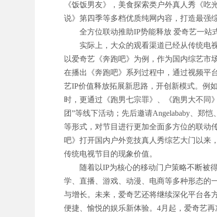
《饭饭男友》，美食探索类户外真人秀《吃
说》第四季等多档优质纯网内容，打造最强
全方位联动推助IP势能释放 爱奇艺一站
实际上，大众的观看渠道已经从传统电视
以爱奇艺《奔跑吧》为例，作为国内综艺市
在播出《奔跑吧》系列过程中，通过视频平
艺IP价值释放拓展新思路，开创新模式。例
时，更通过《跑男七宗罪》、《跑男大不同》
团”等线下活动；先后邀请Angelababy
等形式，对节目进行更加全面多方位的联动传
吧》打开国内户外竞技真人秀综艺大门以来
传统电视节目的现象价值。
随着以IP为核心的移动门户策略不断被得
学、直播、游戏、动漫、电商等多种形态的
与增长。未来，爱奇艺还将继续深化平台各
便捷、愉悦的娱乐新体验。4月起，爱奇艺再