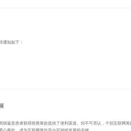
安排通知如下：
展
因病返贫患者获得慈善筹款提供了便利渠道。但不可否认，个别互联网筹
爱心善款，成为互联网筹款平台可持续发展的关键