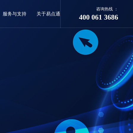
咨询热线 ：
服务与支持
关于易点通
400 061 3686
06
新客户
发展历程
平面设计案例
企业邮箱
商标&版权
联系我们
点通
联系易点通
地址：佛山市东莞大道环球经贸中心（台
商大厦）31楼
邮箱：66626414@qq.com
通
电话：400-0769-867
400-0769-867