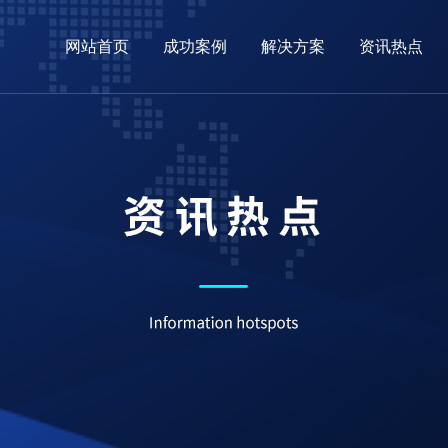
网站首页
成功案例
解决方案
资讯热点
03
04
务
念
外贸网站
企业全网营销
常见问题
技术实力
关于我们
营销型网站
推广方案
ICP备案
客户保证
公司架构
小程序案例
商城定制
最
新闻动态
关于易
网站建设
荣誉资质
行业新闻
合作伙伴
外贸资讯
专业团队
小程序
联系易点
常见问题